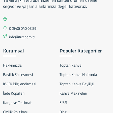
18 yılı aşkın tecrübemizle, en kaliteli ürünleri özenle
seçiyor ve yaşam alanlarınıza değer katıyoruz.
0 (540) 040 08 89
info@tux.com.tr
Kurumsal
Popüler Kategoriler
Hakkımızda
Toptan Kahve
Bayiliik Sözleşmesi
Toptan Kahve Hakkında
KVKK Bilgilendirmesi
Toptan Kahve Bayiiliği
İade Koşulları
Kahve Makineleri
Kargo ve Teslimat
S.S.S
Gizlilik Politikası
Blog