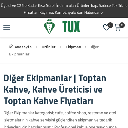
Üye ol ve %25'e Kadar Kısa Süreli İndirim olan Ürünleri kap. Sadece Tek Tık ile
Fırsatları Kaçırma. Kampanyalardan Haberdar ol.
0
0
Anasayfa
Ürünler
Ekipman
Diğer
Ekipmanlar
Diğer Ekipmanlar | Toptan
Kahve, Kahve Üreticisi ve
Toptan Kahve Fiyatları
Diğer Ekipmanlar kategorisi; cafe, coffee shop, restoran ve otel
işletmelerinin kahve servisini güçlendiren ekipman ve tedarik
ihtiyaçları için hazırlanmıştır. Profesyonel kahve operasyonunda