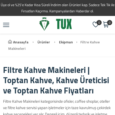
Üye ol ve %25'e Kadar Kısa Süreli İndirim olan Ürünleri kap. Sadece Tek Tık ile
Fırsatları Kaçırma. Kampanyalardan Haberdar ol.
0
0
Anasayfa
Ürünler
Ekipman
Filtre Kahve
Makineleri
Filtre Kahve Makineleri |
Toptan Kahve, Kahve Üreticisi
ve Toptan Kahve Fiyatları
Filtre Kahve Makineleri kategorisinde ofisler, coffee shoplar, oteller
ve filtre kahve servisi yapan işletmeler için taze kavrulmuş çekirdek
kahve seçenekleri yer alır. Dengeli içim, düzenli tedarik ve işletme