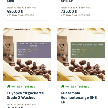
Elek
SHB EP
Toptan Alımda KG Birim Fiyatı
Toptan Alımda KG Birim Fiyatı
495,00 ₺
725,00 ₺
695,00 ₺
1.015,00 ₺
1 KG Liste Fiyatı:
1 KG Liste Fiyatı:
Aynı Gün Teslimat
Aynı Gün Teslimat
Etiyopya Yirgacheffe
Guatemala
Grade 2 Washed
Huehuetenango SHB
EP
Toptan Alımda KG Birim Fiyatı