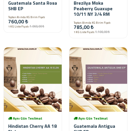
Guatemala Santa Rosa
Brezilya Moka
SHB EP
Peaberry Guaxupe
10/11 NY 3/4 RM
Toptan Alımda KG Birim Fiyatı
760,00 ₺
Toptan Alımda KG Birim Fiyatı
785,00 ₺
1.060,00 ₺
1 KG Liste Fiyatı:
1.100,00 ₺
1 KG Liste Fiyatı:
Aynı Gün Teslimat
Aynı Gün Teslimat
Hindistan Cherry AA 18
Guatemala Antigua