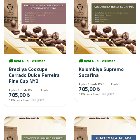
Aynı Gün Teslimat
Aynı Gün Teslimat
Brezilya Cooxupe
Kolombiya Supremo
Cerrado Dulce Ferreira
Sucafina
Fine Cup NY2
Toptan Alımda KG Birim Fiyatı
705,00 ₺
Toptan Alımda KG Birim Fiyatı
705,00 ₺
990,00 ₺
1 KG Liste Fiyatı:
990,00 ₺
1 KG Liste Fiyatı: