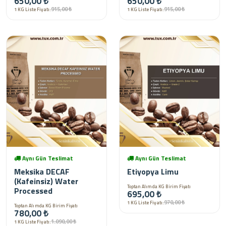
650,00 ₺
650,00 ₺
915,00 ₺
915,00 ₺
1 KG Liste Fiyatı:
1 KG Liste Fiyatı:
Aynı Gün Teslimat
Aynı Gün Teslimat
Meksika DECAF
Etiyopya Limu
(Kafeinsiz) Water
Toptan Alımda KG Birim Fiyatı
Processed
695,00 ₺
970,00 ₺
1 KG Liste Fiyatı:
Toptan Alımda KG Birim Fiyatı
780,00 ₺
1.090,00 ₺
1 KG Liste Fiyatı: