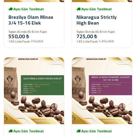
Aynı Gün Teslimat
Aynı Gün Teslimat
Brezilya Olam Minas
Nikaragua Strictly
3/4 15-16 Elek
High Bean
Toptan Alımda KG Birim Fiyatı
Toptan Alımda KG Birim Fiyatı
550,00 ₺
725,00 ₺
770,00 ₺
1.015,00 ₺
1 KG Liste Fiyatı:
1 KG Liste Fiyatı:
Aynı Gün Teslimat
Aynı Gün Teslimat