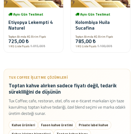
Aynı Gün Teslimat
Aynı Gün Teslimat
Etiyopya Lekempti 4
Kolombiya Huila
Naturel
Sucafina
Toptan Alımda KG Birim Fiyatı
Toptan Alımda KG Birim Fiyatı
725,00 ₺
785,00 ₺
1.015,00 ₺
1.100,00 ₺
1 KG Liste Fiyatı:
1 KG Liste Fiyatı:
TUX COFFEE IŞLETME ÇÖZÜMLERI
Toptan kahve alırken sadece fiyatı değil, tedarik
sürekliliğini de düşünün
Tux Coffee; cafe, restoran, otel, ofis ve e-ticaret markaları için taze
kavrulmuş toptan kahve tedariği, özel blend seçimi ve marka odaklı
üretim desteği sunar.
Kahve ürünleri
Fason kahve üretimi
Private label kahve