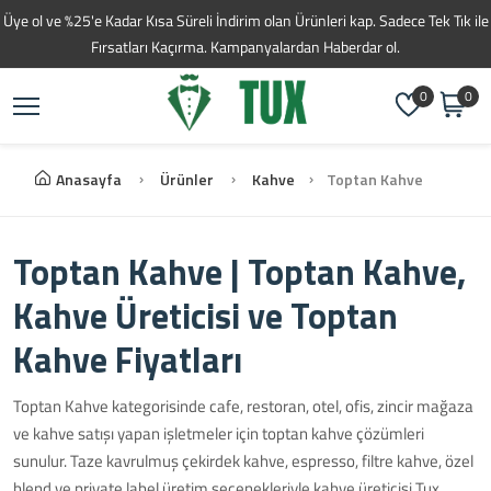
Üye ol ve %25'e Kadar Kısa Süreli İndirim olan Ürünleri kap. Sadece Tek Tık ile
Fırsatları Kaçırma. Kampanyalardan Haberdar ol.
0
0
Anasayfa
Ürünler
Kahve
Toptan Kahve
Toptan Kahve | Toptan Kahve,
Kahve Üreticisi ve Toptan
Kahve Fiyatları
Toptan Kahve kategorisinde cafe, restoran, otel, ofis, zincir mağaza
ve kahve satışı yapan işletmeler için toptan kahve çözümleri
sunulur. Taze kavrulmuş çekirdek kahve, espresso, filtre kahve, özel
blend ve private label üretim seçenekleriyle kahve üreticisi Tux