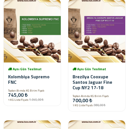
Aynı Gün Teslimat
Aynı Gün Teslimat
Kolombiya Supremo
Brezilya Cooxupe
FNC
Santos Jaguar Fine
Cup NY2 17-18
Toptan Alımda KG Birim Fiyatı
745,00 ₺
Toptan Alımda KG Birim Fiyatı
700,00 ₺
1.045,00 ₺
1 KG Liste Fiyatı:
980,00 ₺
1 KG Liste Fiyatı: