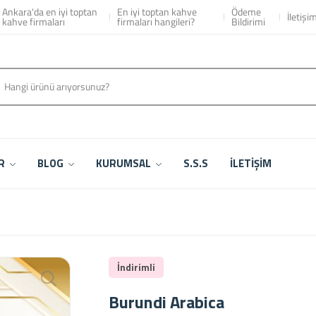
Ankara'da en iyi toptan
En iyi toptan kahve
Ödeme
İletişi
kahve firmaları
firmaları hangileri?
Bildirimi
ER
BLOG
KURUMSAL
S.S.S
İLETİŞİM
İndirimli
Burundi Arabica