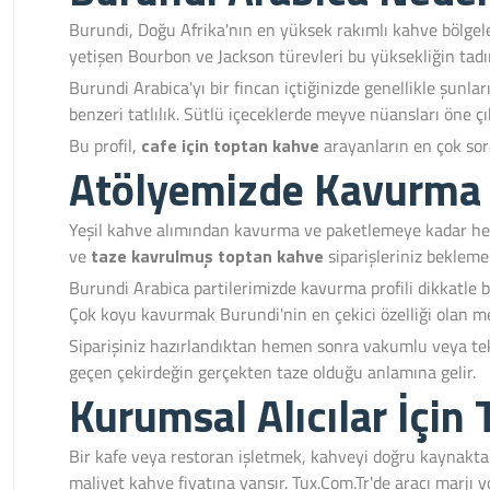
Burundi, Doğu Afrika'nın en yüksek rakımlı kahve bölgel
yetişen Bourbon ve Jackson türevleri bu yüksekliğin tadın
Burundi Arabica'yı bir fincan içtiğinizde genellikle şunla
benzeri tatlılık. Sütlü içeceklerde meyve nüansları öne çık
Bu profil,
cafe için toptan kahve
arayanların en çok sord
Atölyemizde Kavurma S
Yeşil kahve alımından kavurma ve paketlemeye kadar her ad
ve
taze kavrulmuş toptan kahve
siparişleriniz bekleme
Burundi Arabica partilerimizde kavurma profili dikkatle 
Çok koyu kavurmak Burundi'nin en çekici özelliği olan me
Siparişiniz hazırlandıktan hemen sonra vakumlu veya te
geçen çekirdeğin gerçekten taze olduğu anlamına gelir.
Kurumsal Alıcılar İçin
Bir kafe veya restoran işletmek, kahveyi doğru kaynakta
maliyet kahve fiyatına yansır. Tux.Com.Tr'de aracı marjı 