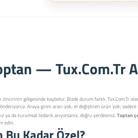
optan — Tux.Com.Tr A
 zincirinin gölgesinde kaybolur. Bizde durum farklı. Tux.Com.Tr o
önderiyoruz. Araya giren aracı yok, el değiştiren ürün yok; sadece 
nız ya da kurumsal tedarik arıyorsanız, doğru yerdesiniz.
Toptan ç
m edin.
n Bu Kadar Özel?