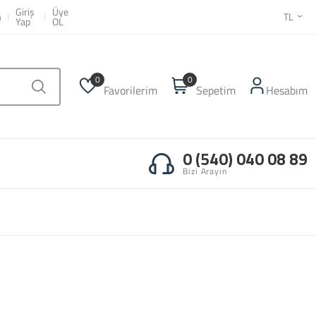
Giriş
Üye
m
TL
Yap
OL
0
0
Favorilerim
Sepetim
Hesabım
0 (540) 040 08 89
Bizi Arayın