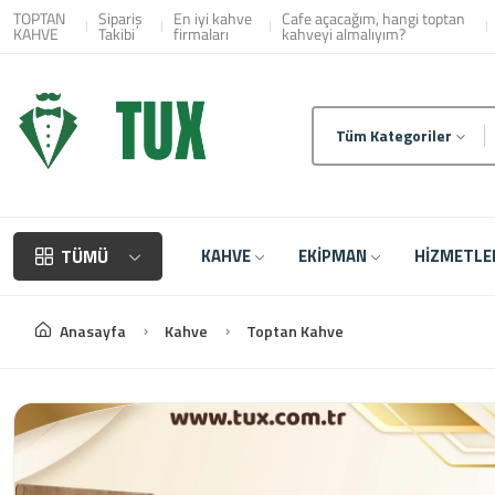
TOPTAN
Sipariş
En iyi kahve
Cafe açacağım, hangi toptan
KAHVE
Takibi
firmaları
kahveyi almalıyım?
Tüm Kategoriler
TÜMÜ
KAHVE
EKİPMAN
HİZMETL
Anasayfa
Kahve
Toptan Kahve