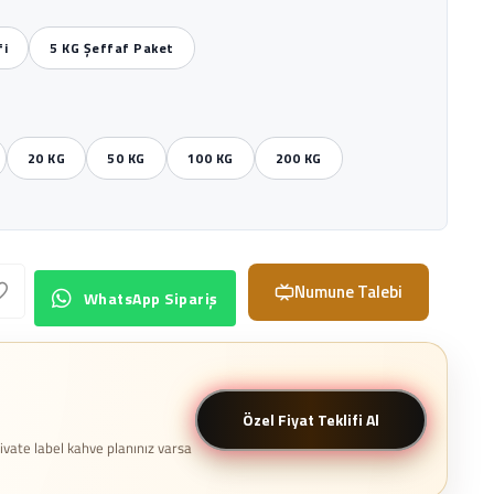
fi
5 KG Şeffaf Paket
20 KG
50 KG
100 KG
200 KG
Numune Talebi
WhatsApp Sipariş
Özel Fiyat Teklifi Al
rivate label kahve planınız varsa