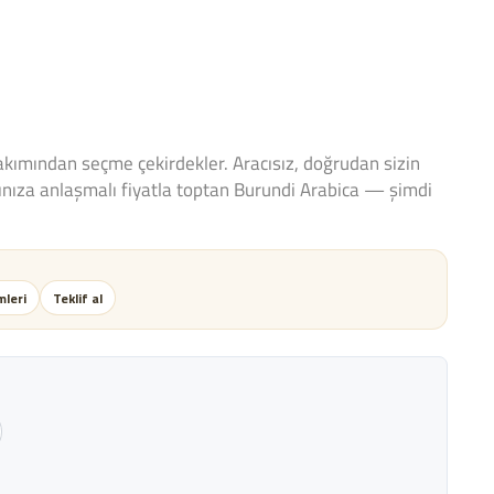
kımından seçme çekirdekler. Aracısız, doğrudan sizin
nınıza anlaşmalı fiyatla toptan Burundi Arabica — şimdi
leri
Teklif al