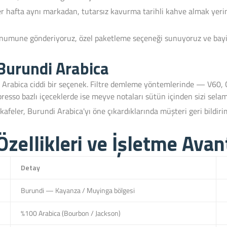
er hafta aynı markadan, tutarsız kavurma tarihli kahve almak yerin
, numune gönderiyoruz, özel paketleme seçeneği sunuyoruz ve bayi
 Burundi Arabica
i Arabica ciddi bir seçenek. Filtre demleme yöntemlerinde — V60,
resso bazlı içeceklerde ise meyve notaları sütün içinden sizi selam
feler, Burundi Arabica'yı öne çıkardıklarında müşteri geri bildiri
zellikleri ve İşletme Avant
Detay
Burundi — Kayanza / Muyinga bölgesi
%100 Arabica (Bourbon / Jackson)