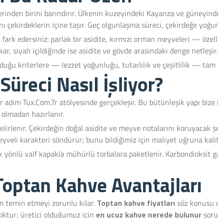
erinden birini barındırır. Ülkenin kuzeyindeki Kayanza ve güneyin
ı çekirdeklerin içine taşır. Geç olgunlaşma süreci, çekirdeğe yoğun
rı fark edersiniz: parlak bir asidite, kırmızı orman meyveleri — öz
ar, siyah içildiğinde ise asidite ve gövde arasındaki denge netleşir.
uğu kriterlere — lezzet yoğunluğu, tutarlılık ve çeşitlilik — tam ka
üreci Nasıl İşliyor?
ım Tux.Com.Tr atölyesinde gerçekleşir. Bu bütünleşik yapı bize iki 
 olmadan hazırlanır.
belirlenir. Çekirdeğin doğal asidite ve meyve notalarını koruyacak 
yveli karakteri söndürür; bunu bildiğimiz için maliyet uğruna kali
k yönlü valf kapakla mühürlü torbalara paketlenir. Karbondioksit
 Toptan Kahve Avantajları
n temin etmeyi zorunlu kılar.
Toptan kahve fiyatları
söz konusu o
yoktur; üretici olduğumuz için
en ucuz kahve nerede bulunur
soru