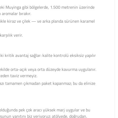
deki Muyinga gibi bölgelerde, 1.500 metrenin üzerinde
 aromalar bırakır.
ellikle kiraz ve çilek — ve arka planda sürünen karamel
rşılık verir.
kritik avantaj sağlar: kalite kontrolü eksiksiz yapılır
şekilde orta-açık veya orta düzeyde kavurma uygulanır.
teden taviz vermeyiz.
 gazı tamamen çıkmadan paket kapanmaz; bu da elinize
lduğunda pek çok aracı yüksek marj uygular ve bu
sunun yanıtını biz veriyoruz: atölyede, doğrudan.