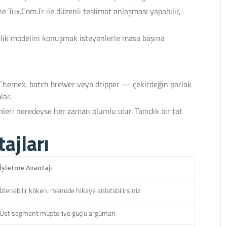
e Tux.Com.Tr ile düzenli teslimat anlaşması yapabilir,
lik modelini konuşmak isteyenlerle masa başına
 Chemex, batch brewer veya dripper — çekirdeğin parlak
lar.
mleri neredeyse her zaman olumlu olur. Tanıdık bir tat
ajları
İşletme Avantajı
İzlenebilir köken; menüde hikaye anlatabilirsiniz
Üst segment müşteriye güçlü argüman