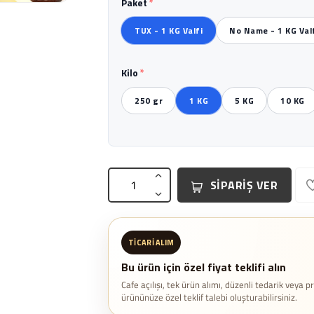
Paket
*
TUX - 1 KG Valfi
No Name - 1 KG Val
Kilo
*
250 gr
1 KG
5 KG
10 KG
SİPARİŞ VER
TICARI ALIM
Bu ürün için özel fiyat teklifi alın
Cafe açılışı, tek ürün alımı, düzenli tedarik veya p
ürününüze özel teklif talebi oluşturabilirsiniz.