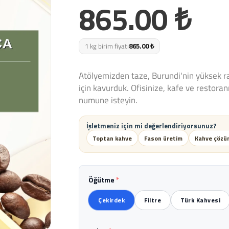
865.00 ₺
1 kg birim fiyatı
865.00 ₺
Atölyemizden taze, Burundi'nin yüksek ra
için kavurduk. Ofisinize, kafe ve restora
numune isteyin.
İşletmeniz için mi değerlendiriyorsunuz?
Toptan kahve
Fason üretim
Kahve çözüm
Öğütme
*
Çekirdek
Filtre
Türk Kahvesi