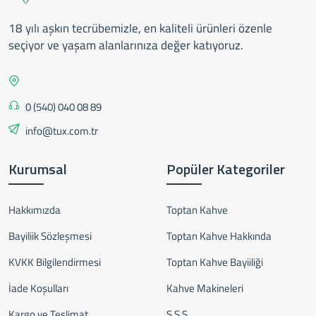
18 yılı aşkın tecrübemizle, en kaliteli ürünleri özenle
seçiyor ve yaşam alanlarınıza değer katıyoruz.
0 (540) 040 08 89
info@tux.com.tr
Kurumsal
Popüler Kategoriler
Hakkımızda
Toptan Kahve
Bayiliik Sözleşmesi
Toptan Kahve Hakkında
KVKK Bilgilendirmesi
Toptan Kahve Bayiiliği
İade Koşulları
Kahve Makineleri
Kargo ve Teslimat
S.S.S