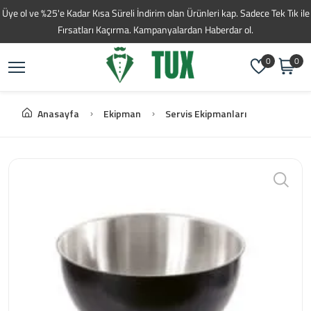
Toptan Kahve Tedarikç
Üye ol ve %25'e Kadar Kısa Süreli İndirim olan Ürünleri kap. Sadece Tek Tık ile
Fırsatları Kaçırma. Kampanyalardan Haberdar ol.
0
0
Anasayfa
Ekipman
Servis Ekipmanları