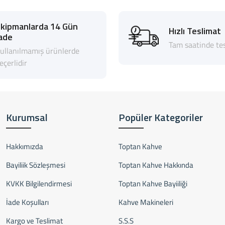
Ekipmanlarda 14 Gün
Hızlı Teslimat
ade
Tam saatinde tes
ullanılmamış ürünlerde
eçerlidir
Kurumsal
Popüler Kategoriler
Hakkımızda
Toptan Kahve
Bayiliik Sözleşmesi
Toptan Kahve Hakkında
KVKK Bilgilendirmesi
Toptan Kahve Bayiiliği
İade Koşulları
Kahve Makineleri
Kargo ve Teslimat
S.S.S