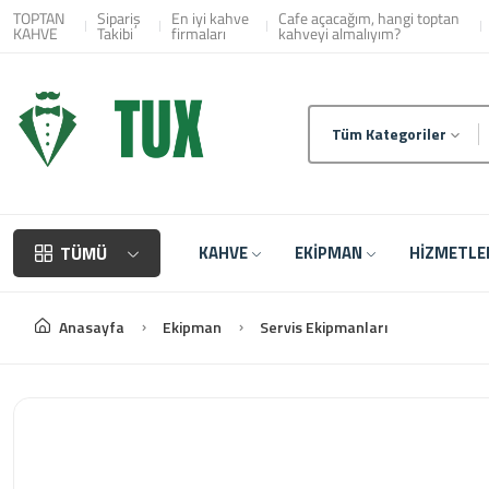
Toptan Kahve Tedarikç
TOPTAN
Sipariş
En iyi kahve
Cafe açacağım, hangi toptan
KAHVE
Takibi
firmaları
kahveyi almalıyım?
Tüm Kategoriler
TÜMÜ
KAHVE
EKİPMAN
HİZMETL
Anasayfa
Ekipman
Servis Ekipmanları