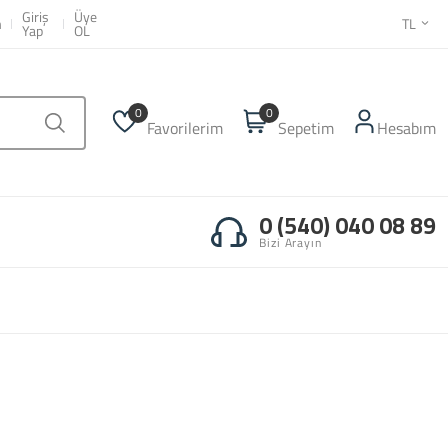
 | Tux Coffee
Giriş
Üye
m
TL
Yap
OL
0
0
Favorilerim
Sepetim
Hesabım
0 (540) 040 08 89
Bizi Arayın