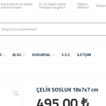
isi & Ankara Fiyatları
Ankara'da en iyi toptan
En iyi toptan kahve
Ödeme
İletişi
kahve firmaları
firmaları hangileri?
Bildirimi
ER
BLOG
KURUMSAL
S.S.S
İLETİŞİM
ÇELİK SOSLUK 18x7x7 cm
495,00 ₺