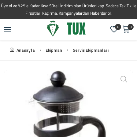
Toptan Kahve Tedarikç
Üye ol ve %25'e Kadar Kısa Süreli İndirim olan Ürünleri kap. Sadece Tek Tık ile
Fırsatları Kaçırma. Kampanyalardan Haberdar ol.
0
0
Anasayfa
Ekipman
Servis Ekipmanları