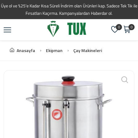
Toptan Kahve Tedarikç
Üye ol ve %25'e Kadar Kısa Süreli İndirim olan Ürünleri kap. Sadece Tek Tık ile
Fırsatları Kaçırma. Kampanyalardan Haberdar ol.
0
0
Anasayfa
Ekipman
Çay Makineleri