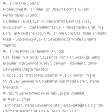
Kullanım Ömrü Sunar
Profesyonel Kullanımlar İçin Dizayn Edilmiş Yüksek
Performanslı Üründür
Darbelere Karşı Dayanıklı Paslanmaz Çelik Dış Yüzey
Isıya Dayanıklı Özel Paslanmaz Çelik Malzemeden Üretilmiş
Boro Tip Rezistans Yoğun Kullanıma Göre Özel Tasarlanmıştır
Plastik Sabitleyici Ayaklar Sayesinde Zeminde Oynama
Yapmaz
Kullanımı Kolay Ve Hijyenik Üründür
Özel Tasarım Isıtıcılar Sayesinde Homojen Sıcaklığa Sahip
Isıtıcılar Hızlı Şekilde Yüzey Sıcaklığını İstenilen Sıcaklık
Seviyesine Ulaştırmaktadır
Üründe Sızdırmaz Metal Basmalı Musluk Kullanılmıştır
Su Ve Çay Seviyesini Görebilmek İçin Metal Boru Sistemi
Mevcuttur
Kurulum Gerektirmez Prize Tak-Çalıştır Özellikli
Isı Ayar Düğmesi
Termostat Sistemi Sayesinde İstenilen Sıcaklığa Geldiğinde
Otomatik Kapanarak Enerji Tasarrufu Sağlar