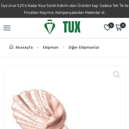
Toptan Kahve Tedarikç
Üye ol ve %25'e Kadar Kısa Süreli İndirim olan Ürünleri kap. Sadece Tek Tık ile
Fırsatları Kaçırma. Kampanyalardan Haberdar ol.
0
0
Anasayfa
Ekipman
Diğer Ekipmanlar