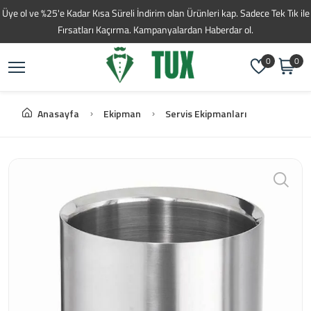
Toptan Kahve Tedarikç
Üye ol ve %25'e Kadar Kısa Süreli İndirim olan Ürünleri kap. Sadece Tek Tık ile
Fırsatları Kaçırma. Kampanyalardan Haberdar ol.
0
0
Anasayfa
Ekipman
Servis Ekipmanları