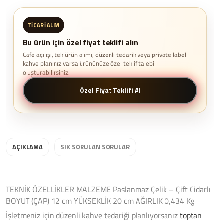
TICARI ALIM
Bu ürün için özel fiyat teklifi alın
Cafe açılışı, tek ürün alımı, düzenli tedarik veya private label
kahve planınız varsa ürününüze özel teklif talebi
oluşturabilirsiniz.
Özel Fiyat Teklifi Al
AÇIKLAMA
SIK SORULAN SORULAR
TEKNİK ÖZELLİKLER MALZEME Paslanmaz Çelik – Çift Cidarlı
BOYUT (ÇAP) 12 cm YÜKSEKLİK 20 cm AĞIRLIK 0,434 Kg
İşletmeniz için düzenli kahve tedariği planlıyorsanız
toptan