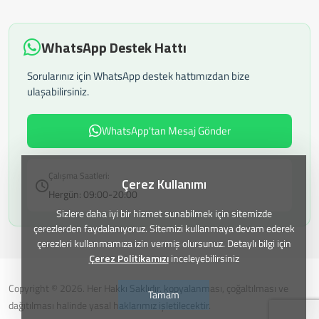
WhatsApp Destek Hattı
Sorularınız için WhatsApp destek hattımızdan bize
ulaşabilirsiniz.
WhatsApp'tan Mesaj Gönder
Çalışma Saatleri:
Çerez Kullanımı
Hergün: 09:00-20:00
Sizlere daha iyi bir hizmet sunabilmek için sitemizde
çerezlerden faydalanıyoruz. Sitemizi kullanmaya devam ederek
çerezleri kullanmamıza izin vermiş olursunuz. Detaylı bilgi için
Çerez Politikamızı
inceleyebilirsiniz
Copyright © 2026. Her Hakkı Saklıdır. kopyalanması, çoğaltılması ve
Tamam
dağıtılması halinde yasal haklarımız işletilecektir.