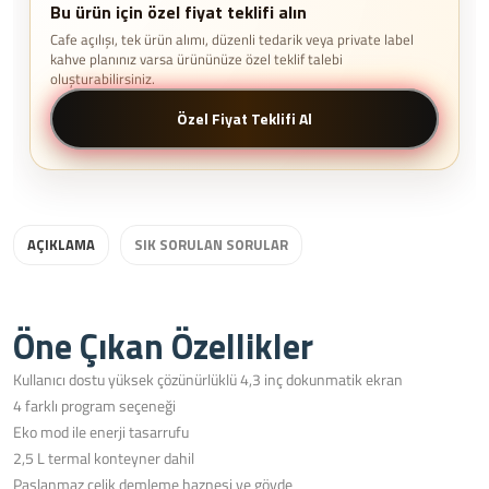
Bu ürün için özel fiyat teklifi alın
Cafe açılışı, tek ürün alımı, düzenli tedarik veya private label
kahve planınız varsa ürününüze özel teklif talebi
oluşturabilirsiniz.
Özel Fiyat Teklifi Al
AÇIKLAMA
SIK SORULAN SORULAR
Öne Çıkan Özellikler
Kullanıcı dostu yüksek çözünürlüklü 4,3 inç dokunmatik ekran
4 farklı program seçeneği
Eko mod ile enerji tasarrufu
2,5 L termal konteyner dahil
Paslanmaz çelik demleme haznesi ve gövde