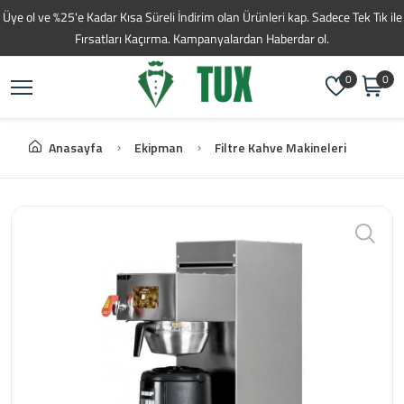
Toptan Kahve Tedarikç
Üye ol ve %25'e Kadar Kısa Süreli İndirim olan Ürünleri kap. Sadece Tek Tık ile
Fırsatları Kaçırma. Kampanyalardan Haberdar ol.
0
0
Anasayfa
Ekipman
Filtre Kahve Makineleri