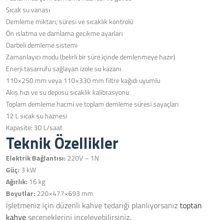
Sıcak su vanası
Demleme miktarı, süresi ve sıcaklık kontrolü
Ön ıslatma ve damlama gecikme ayarları
Darbeli demleme sistemi
Zamanlayıcı modu (belirli bir süre içinde demlenmeye hazır)
Enerji tasarrufu sağlayan izole su kazanı
110×250 mm veya 110×330 mm filtre kağıdı uyumlu
Akış hızı ve su deposu sıcaklık kalibrasyonu
Toplam demleme hacmi ve toplam demleme süresi sayaçları
12 L sıcak su haznesi
Kapasite: 30 L/saat
Teknik Özellikler
Elektrik Bağlantısı:
220V – 1N
Güç:
3 kW
Ağırlık:
16 kg
Boyutlar:
220×477×693 mm
İşletmeniz için düzenli kahve tedariği planlıyorsanız
toptan
kahve
seçeneklerini inceleyebilirsiniz.