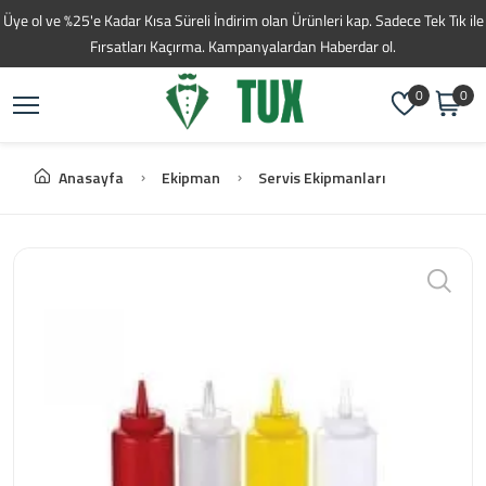
Toptan Kahve Tedarikç
Üye ol ve %25'e Kadar Kısa Süreli İndirim olan Ürünleri kap. Sadece Tek Tık ile
Fırsatları Kaçırma. Kampanyalardan Haberdar ol.
0
0
Anasayfa
Ekipman
Servis Ekipmanları