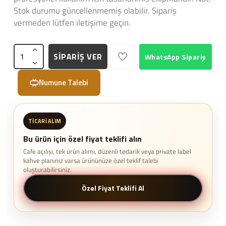
Stok durumu güncellenmemiş olabilir. Sipariş
vermeden lütfen iletişime geçin.
SİPARİŞ VER
WhatsApp Sipariş
Numune Talebi
TICARI ALIM
Bu ürün için özel fiyat teklifi alın
Cafe açılışı, tek ürün alımı, düzenli tedarik veya private label
kahve planınız varsa ürününüze özel teklif talebi
oluşturabilirsiniz.
Özel Fiyat Teklifi Al