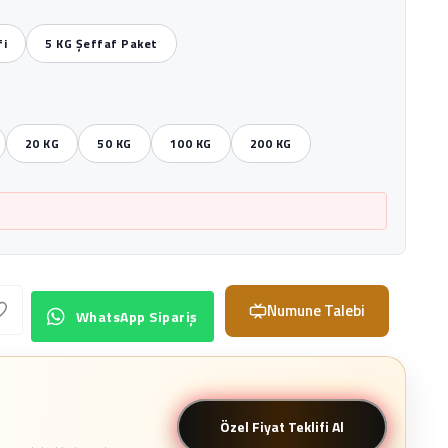
fi
5 KG Şeffaf Paket
20 KG
50 KG
100 KG
200 KG
Numune Talebi
WhatsApp Sipariş
Özel Fiyat Teklifi Al