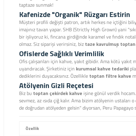
taptaze sunmak!
Kafenizde "Organik" Rüzgarı Estirin
Müşteri profili değişti patron, artık herkes ne içtiğini bil
imajınız tavan yapar. SHB (Strictly High Grown) yani "sı
bir işliyoruz ki, fincana girdiğinde karamel ve fındık n
olmaz. Siz siparişi verirsiniz, biz
taze kavrulmuş toptan
Ofislerde Sağlıklı Verimlilik
Ofis çalışanları için kahve, yakıt gibidir. Ama kötü yakıt
uyandıracak. Şirketiniz için
kurumsal kahve tedariki
pla
dediklerini duyacaksınız. Özellikle
toptan filtre kahve
ma
Atölyenin Gizli Reçetesi
Biz bu
toptan çekirdek kahve
işine gönül verdik hocam.
sevmez, az ısıda çiğ kalır. Ama bizim atölyenin ustaları o
de doğrudan atölyeden gelsin" diyorsan, Peru Papagayo se
Özellik