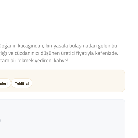
 Doğanın kucağından, kimyasala bulaşmadan gelen bu
ğlığı ve cüzdanınızı düşünen üretici fiyatıyla kafenizde.
tam bir 'ekmek yediren' kahve!
leri
Teklif al