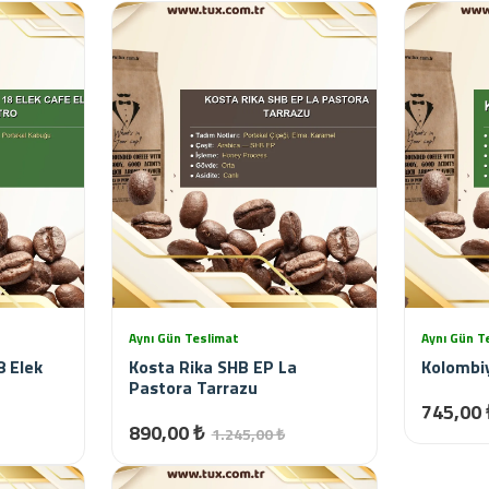
Aynı Gün Teslimat
Aynı Gün T
 Elek
Kosta Rika SHB EP La
Kolombi
Pastora Tarrazu
745,00 
890,00 ₺
1.245,00 ₺