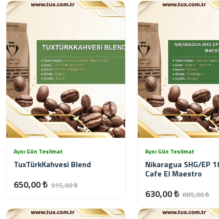
Aynı Gün Teslimat
Aynı Gün Teslimat
TuxTürkKahvesi Blend
Nikaragua SHG/EP 18
Cafe El Maestro
650,00 ₺
915,00 ₺
630,00 ₺
885,00 ₺