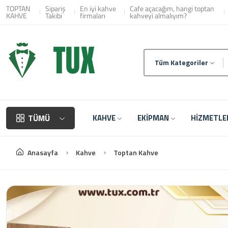
Toptan Kahve Tedarikç
TOPTAN
Sipariş
En iyi kahve
Cafe açacağım, hangi toptan
KAHVE
Takibi
firmaları
kahveyi almalıyım?
Tüm Kategoriler
TÜMÜ
KAHVE
EKİPMAN
HİZMETL
Anasayfa
Kahve
Toptan Kahve