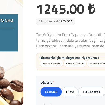
1245.00 ₺
1 kg birim fiyatı
1245.00 ₺
Tux Atölye'den Peru Papagayo Organik!
temiz yürekli çekirdek; aracıları değil, sa
Hem organik, hem atölye tazesı, hem de 
İşletmeniz için mi değerlendiriyorsunuz?
Toptan kahve
Fason üretim
Kahve çözüm
Öğütme
*
Çekirdek
Filtre
Türk Kahvesi