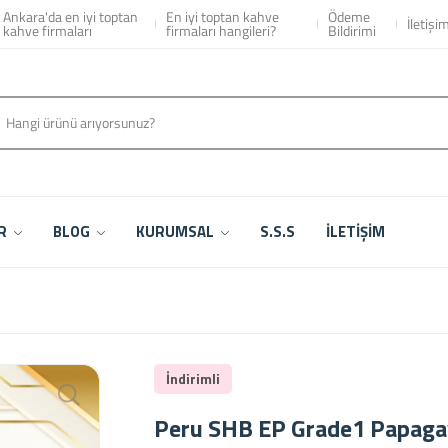
isi & Ankara Fiyatları
Ankara'da en iyi toptan
En iyi toptan kahve
Ödeme
İletişi
kahve firmaları
firmaları hangileri?
Bildirimi
ER
BLOG
KURUMSAL
S.S.S
İLETİŞİM
İndirimli
Peru SHB EP Grade1 Papag