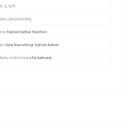
iç, içir!)
aları, pürüzsüz bitiş
fsane
toptan kahve fiyatları
lan
taze kavrulmuş toptan kahve
e dostu mükemmel
ofis kahvesi