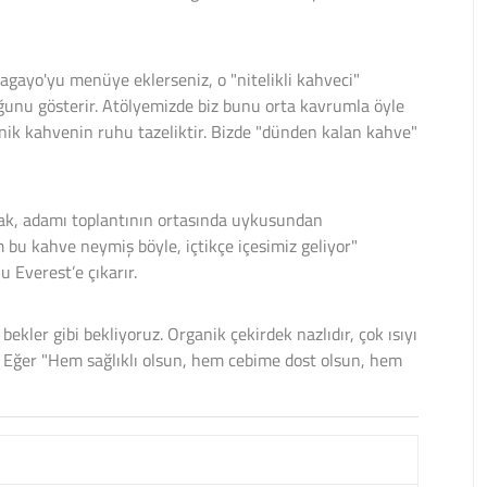
gayo'yu menüye eklerseniz, o "nitelikli kahveci"
uğunu gösterir. Atölyemizde biz bunu orta kavrumla öyle
anik kahvenin ruhu tazeliktir. Bizde "dünden kalan kahve"
ak, adamı toplantının ortasında uykusundan
 bu kahve neymiş böyle, içtikçe içesimiz geliyor"
Everest’e çıkarır.
ler gibi bekliyoruz. Organik çekirdek nazlıdır, çok ısıyı
ır. Eğer "Hem sağlıklı olsun, hem cebime dost olsun, hem