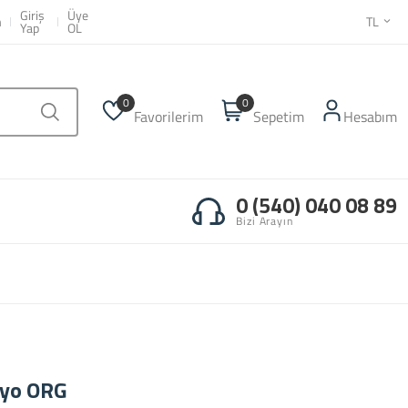
 | Tux Coffee
Giriş
Üye
m
TL
Yap
OL
0
0
Favorilerim
Sepetim
Hesabım
0 (540) 040 08 89
Bizi Arayın
ayo ORG