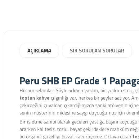
AÇIKLAMA
SIK SORULAN SORULAR
Peru SHB EP Grade 1 Papag
Hocam selamlar! Şöyle arkana yaslan, bir yudum su iç, ç
toptan kahve
çılgınlığı var, herkes bir şeyler satıyor. A
çekirdeğini çuvaldan çıkardığımızda sanki atölyenin için
senin müşterinin midesine saygı duyduğumuz için öneml
Bir işletme sahibi olarak geceleri yastığa başını koyduğ
ararken kalitesiz, tozlu, bayat çekirdeklere mahkûm değil
bu organik güzelliği bizzat kavuruyoruz. Ortaya çıkan
to