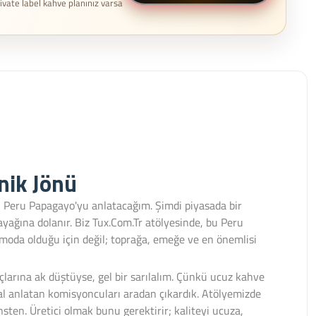
rivate label kahve planınız varsa
nik Jönü
n Peru Papagayo'yu anlatacağım. Şimdi piyasada bir
 ayağına dolanır. Biz Tux.Com.Tr atölyesinde, bu Peru
 moda olduğu için değil; toprağa, emeğe ve en önemlisi
larına ak düştüyse, gel bir sarılalım. Çünkü ucuz kahve
asal anlatan komisyoncuları aradan çıkardık. Atölyemizde
insten. Üretici olmak bunu gerektirir; kaliteyi ucuza,