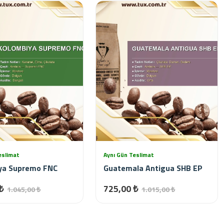
eslimat
Aynı Gün Teslimat
ya Supremo FNC
Guatemala Antigua SHB EP
₺
725,00 ₺
1.045,00 ₺
1.015,00 ₺