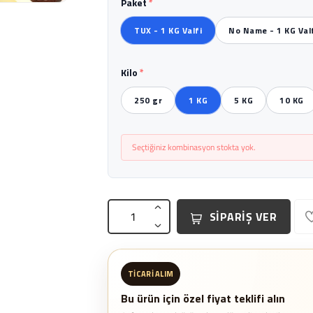
Paket
*
TUX - 1 KG Valfi
No Name - 1 KG Val
Kilo
*
250 gr
1 KG
5 KG
10 KG
Seçtiğiniz kombinasyon stokta yok.
SİPARİŞ VER
TICARI ALIM
Bu ürün için özel fiyat teklifi alın