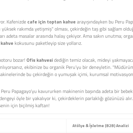
iyor. Kafenizde
cafe için toptan kahve
arayışındayken bu Peru Papa
kı yüksek rakımda yetişmiş" olması, çekirdeğin taş gibi sağlam old
otaları adeta masalar arasında halay çekiyor. Ama sakın unutma; org
 kahve
kokusunu paketleyip size yollarız.
 motoru bozar!
Ofis kahvesi
dediğin temiz olacak, mideyi yakmayac
nlıyorsanız, ekibinize bu organik Peru’yu bir deneyletin. "Müdürüm
kinelerinde bu çekirdeğin o yumuşak içimi, kurumsal motivasyonu 
 Peru Papagayo’yu kavururken makinenin başında adeta bir bebek bek
 dengeyi öyle bir yakalıyor ki, çekirdeklerin parlaklığı gözünüzü al
nin için biçilmiş kaftan!
Atölye & İşletme (B2B) Analizi