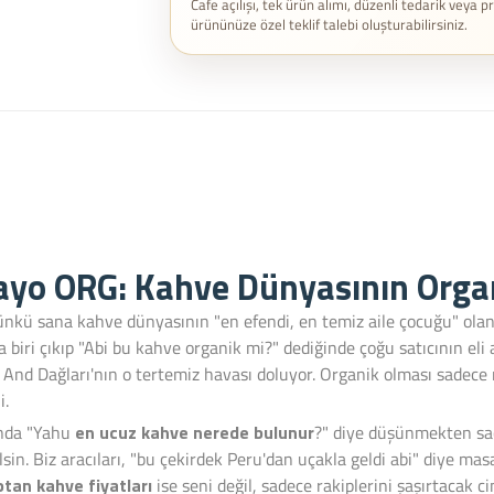
Cafe açılışı, tek ürün alımı, düzenli tedarik veya p
ürününüze özel teklif talebi oluşturabilirsiniz.
ayo ORG: Kahve Dünyasının Orga
ünkü sana kahve dünyasının "en efendi, en temiz aile çocuğu" ola
ma biri çıkıp "Abi bu kahve organik mi?" dediğinde çoğu satıcının eli
e And Dağları'nın o tertemiz havası doluyor. Organik olması sadece
i.
unda "Yahu
en ucuz kahve nerede bulunur
?" diye düşünmekten saç
sin. Biz aracıları, "bu çekirdek Peru'dan uçakla geldi abi" diye m
ptan kahve fiyatları
ise seni değil, sadece rakiplerini şaşırtacak c