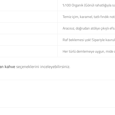
%100 Organik (Gönül rahatlığıyla sat, 
Temiz içim, karamel, tatlı fındık not
Aracısız, doğrudan atölye çıkışlı e
Raf beklemesi yok! Siparişle kavru
Her türlü demlemeye uygun, mid
an kahve
seçeneklerini inceleyebilirsiniz.